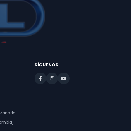
SÍGUENOS
 Granada
lombia)