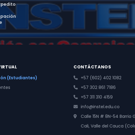
xpedito
ipación
e
IRTUAL
CONTÁCTANOS
sión (Estudiantes)
+57 (602) 402 1082
entes
+57 302 861 7186
+57 311 310 4159
info@instel.edu.co
Calle 15N # 8N-54 Barrio
Cali, Valle del Cauca (Co