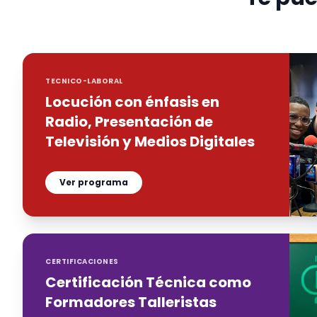
TECNICO-LABORAL
Locución con énfasis en
Radio, Presentación de
Televisión y Medios Digitales
Ver programa
CERTIFICACIONES
Certificación Técnica como
Formadores Talleristas