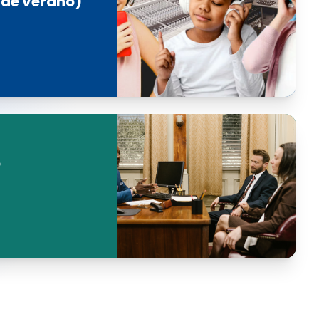
 de verano)
o