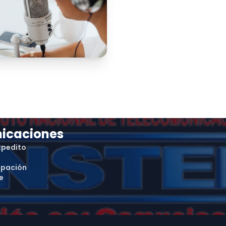
nicaciones
xpedito
ipación
e