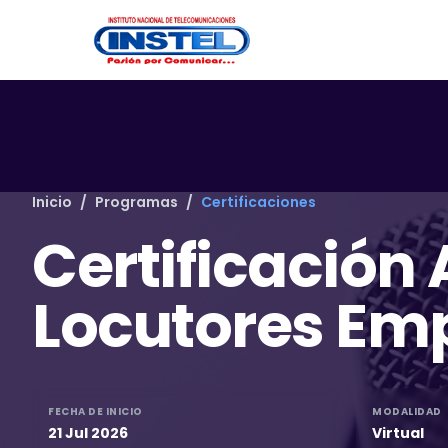
Inicio
/
Programas
/
Certificaciones
Certificación
Locutores Emp
FECHA DE INICIO
MODALIDAD
21 Jul 2026
Virtual