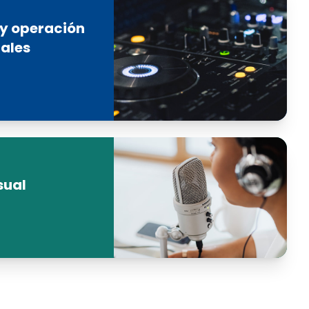
 y operación
uales
sual